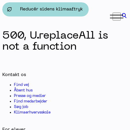
For grundskoler - Herningsholm Erhvervsskole & Gymna
Reducér sidens klimaaftryk
500, U.replaceAll is
not a function
Kontakt os
Find vej
Åbent hus
Presse og medier
Find medarbejder
Søg job
Klimaerhvervsskole
For elever