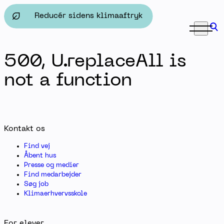
Privatlivspolitik - Herningsholm Erhvervsskole & Gymn
Reducér sidens klimaaftryk
500, U.replaceAll is
not a function
Kontakt os
Find vej
Åbent hus
Presse og medier
Find medarbejder
Søg job
Klimaerhvervsskole
For elever