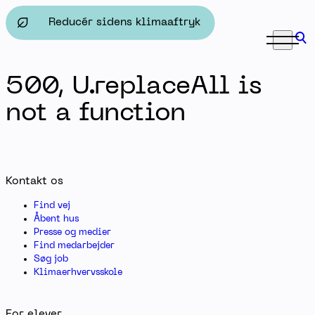
For ansatte - Herningsholm Erhvervsskole & Gymnasier
Reducér sidens klimaaftryk
500, U.replaceAll is
not a function
Kontakt os
Find vej
Åbent hus
Presse og medier
Find medarbejder
Søg job
Klimaerhvervsskole
For elever