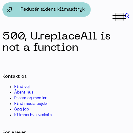
SPS - Herningsholm Erhvervsskole & Gymnasier
Reducér sidens klimaaftryk
500, U.replaceAll is
not a function
Kontakt os
Find vej
Åbent hus
Presse og medier
Find medarbejder
Søg job
Klimaerhvervsskole
For elever