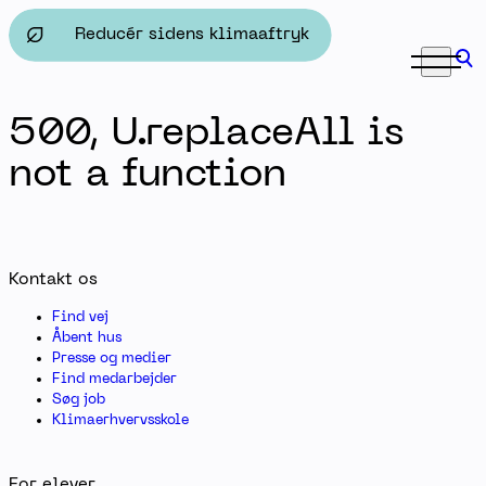
10. klasse - Herningsholm Erhvervsskole & Gymnasier
Reducér sidens klimaaftryk
500, U.replaceAll is
not a function
Kontakt os
Find vej
Åbent hus
Presse og medier
Find medarbejder
Søg job
Klimaerhvervsskole
For elever