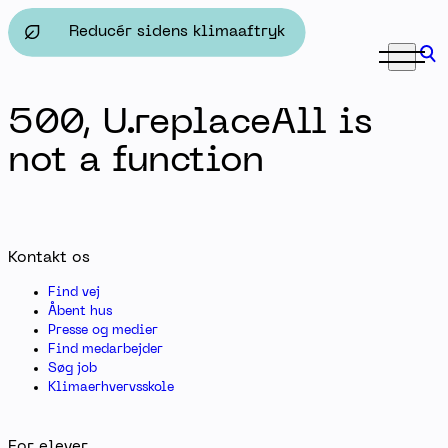
Grundforløb 2 - Herningsholm Erhvervsskole & Gymnas
Reducér sidens klimaaftryk
500, U.replaceAll is
not a function
Kontakt os
Find vej
Åbent hus
Presse og medier
Find medarbejder
Søg job
Klimaerhvervsskole
For elever