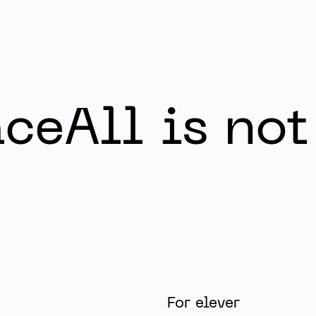
 Erhvervsskole & Gymnasier
ceAll is not
For elever