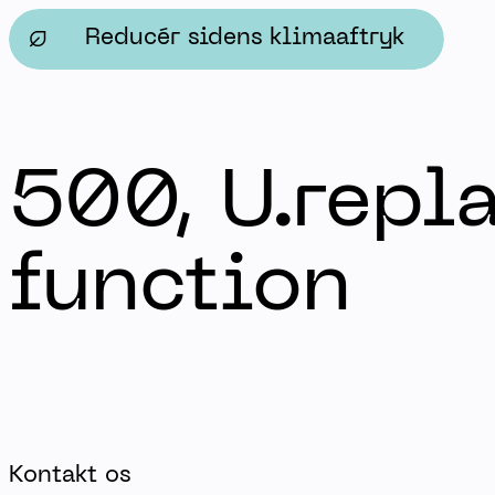
Det personlige lederskab - Herningsholm
Reducér sidens klimaaftryk
500, U.repla
function
Kontakt os