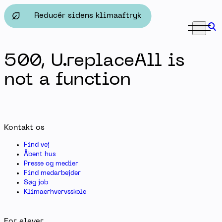
Talentelever - Herningsholm Erhvervsskole & Gymnasie
Reducér sidens klimaaftryk
500, U.replaceAll is
not a function
Kontakt os
Find vej
Åbent hus
Presse og medier
Find medarbejder
Søg job
Klimaerhvervsskole
For elever